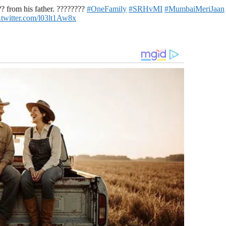
️ from his father. ????????
#OneFamily
#SRHvMI
#MumbaiMeriJaan
.twitter.com/l03lt1Aw8x