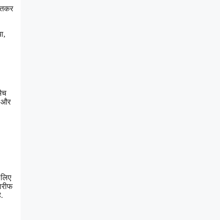
जीतकर
ा,
मैच
ं और
 लिए
तारीफ
.