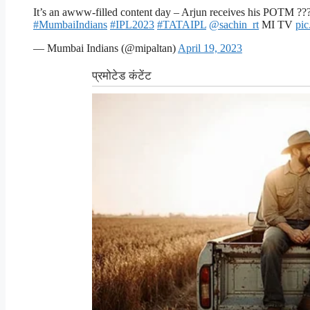
It’s an awww-filled content day – Arjun receives his POTM ????
#MumbaiIndians
#IPL2023
#TATAIPL
@sachin_rt
MI TV
pic
— Mumbai Indians (@mipaltan)
April 19, 2023