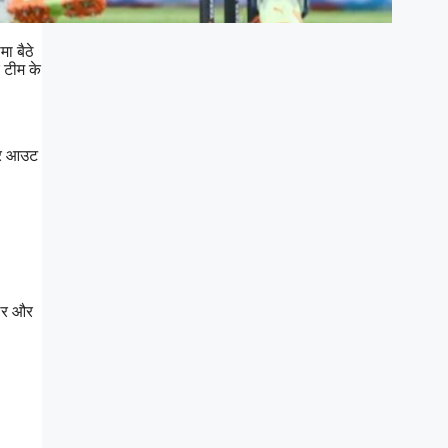
ा बैठे
 टीम के
 पर आउट
िलर और