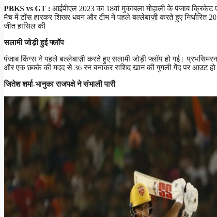
PBKS vs GT :
आईपीएल 2023 का 18वां मुकाबला मोहाली के पंजाब क्रिकेट ए
मैच में टॉस हारकर शिखर धवन और टीम ने पहले बल्लेबाज़ी करते हुए निर्धारित 2
जीत हासिल की
सलामी जोड़ी हुई फ्लॉप
पंजाब किंग्स ने पहले बल्लेबाज़ी करते हुए सलामी जोड़ी फ्लॉप हो गई। प्रभसिमर
और एक छक्के की मदद से 36 रन बनाकर राशिद खान की गुगली गेंद पर आउट हो
जितेश शर्मा-भानुका राजपक्षे ने संभाली पारी