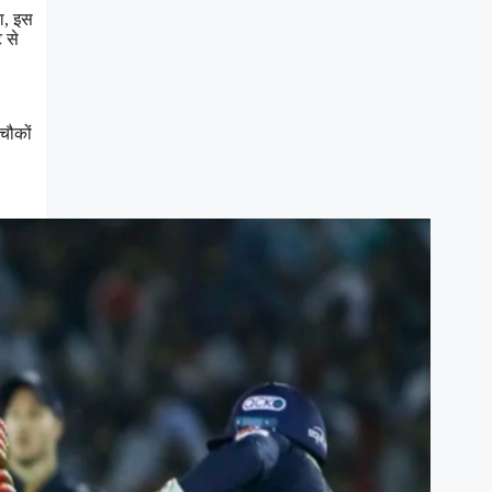
ा, इस
 से
चौकों