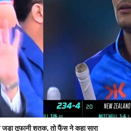
जड़ा तूफानी शतक, तो फैंस ने कहा सारा