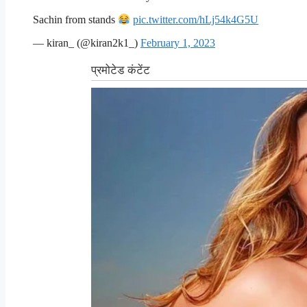
Sachin from stands
pic.twitter.com/hLj54k4G5U
— kiran_ (@kiran2k1_)
February 1, 2023