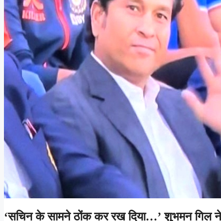
‘सचिन के सामने ठोंक कर रख दिया…’ शुभमन गिल ने 