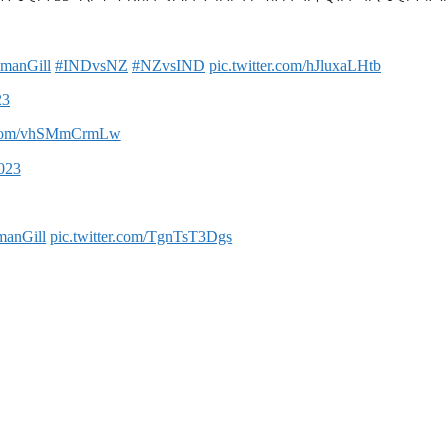
manGill
#INDvsNZ
#NZvsIND
pic.twitter.com/hJluxaLHtb
23
r.com/vhSMmCrmLw
2023
manGill
pic.twitter.com/TgnTsT3Dgs