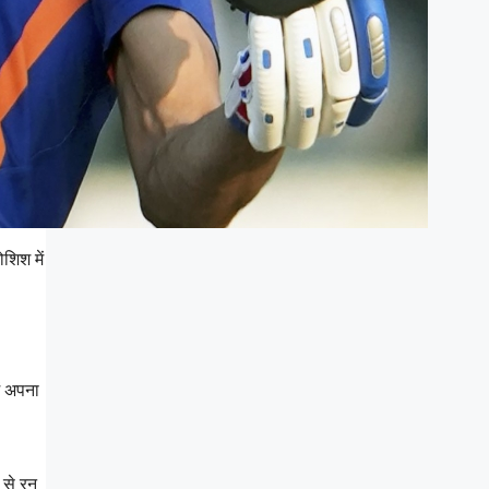
शिश में
ें अपना
 से रन