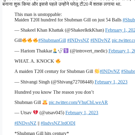
बनाना शुरू किया और इससे पहले उन्होंने घरेलू टी20 में शतक लगाया था.
This man is unstoppable:
Maiden T20I hundred for Shubman Gill on just 54 Balls
#Shub
— Shakeel Khan Khattak (@ShakeelktkKhan)
February 1, 20
Gill
#ShubmanGill
#INDvsNZ
#INDvNZ
pic.twitte
— Hariom Thakkar
(@introvert_medic)
February 1, 
WHAT. A. KNOCK
A maiden T20I century for Shubman Gill
#INDvNZ
#Shub
— Shivangi Singh (@Shivang72708448)
February 1, 2023
Hundred you know The reason you don’t
Shubman Gill
pic.twitter.com/VhuCbLweAR
— Utsav
(@utsav045)
February 1, 2023
#INDvsNZ
||
#IndvsNZ3rdODI
*Shubman Gill hits century*