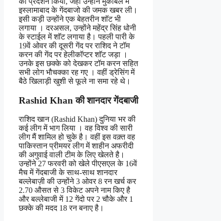
का प्रदर्शन किया, जहां उन्होंने मुकाबले में
इस्लामाबाद के गेंदबाजो की जमक खबर ली।
इसी कड़ी उन्होंने एक बेहतरीन शाॅट भी
लगाया । दरअसल, उन्होंने महेंद्र सिंह धोनी
के स्टाईल में शाॅट लगाया है। पहली पारी के
19वें ओवर की दूसरी गेंद पर राशिद ने टॉम
करन की गेंद पर हेलीकॉप्टर शाॅट जड़ा ।
उनके इस छक्के को देखकर टॉम करन सहित
सभी लोग भौचक्का रह गए । वहीं ड्रेसिंग में
बैठे खिलाड़ी खुशी से फूले ना समा रहे थे।
Rashid Khan की शानदार गेंदबाजी
राशिद खान (Rashid Khan) दुनिया भर की
कई लीग में भाग लिया । वह विश्व की सारी
लीग मैं शामिल हो चुके है। वहीं इस वक़्त वह
पाकिस्तान प्रीमयर लीग में शाहीन अफरीदी
की अगुवाई वाली टीम के लिए खेलते है।
उन्होंने 27 फरवरी को खेले पीएसएल के 16वें
मैच में गेंदबाजी के साथ-साथ शानदार
बल्लेबाज़ी की उन्होंने 3 ओवर 8 रन खर्च कर
2.70 औसत से 3 विकेट अपने नाम किए है
और बल्लेबाजी में 12 गेंदो पर 2 चौके और 1
छक्के की मदद 18 रन बनाए है।