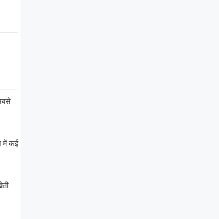
सबसे
 में कई
ेती