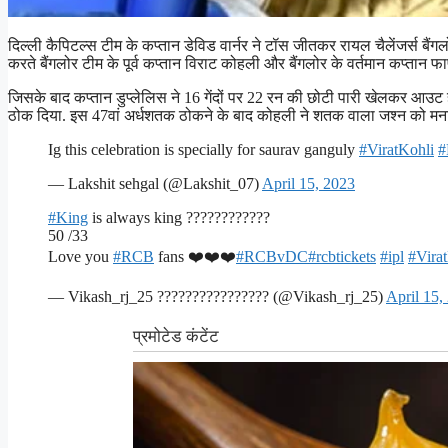
दिल्ली कैपिटल्स टीम के कप्तान डेविड वार्नर ने टॉस जीतकर रायल चैलेंजर्स बैं
करते बैंगलोर टीम के पूर्व कप्तान विराट कोहली और बैंगलोर के वर्तमान कप्तान फ
जिसके बाद कप्तान डुप्लेलिस ने 16 गेंदों पर 22 रन की छोटी पारी खेलकर आउट 
ठोक दिया. इस 47वां अर्धशतक ठोकने के बाद कोहली ने शतक वाला जश्न को मना
Ig this celebration is specially for saurav ganguly
#ViratKohli
— Lakshit sehgal (@Lakshit_07)
April 15, 2023
#King
is always king ????????????
50 /33
Love you
#RCB
fans ❤️❤️❤️
#RCBvDC
#rcbtickets
#ipl
#Vira
— Vikash_rj_25 ???????????????? (@Vikash_rj_25)
April 15,