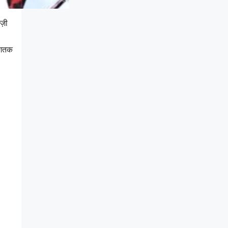
ज़ी
्धशतक