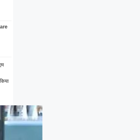
एम
 किया